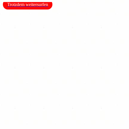
Trotzdem weitersurfen