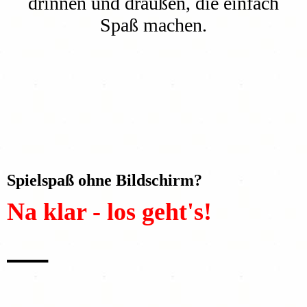
drinnen und draußen, die einfach
Spaß machen.
Spielspaß ohne Bildschirm?
Na klar - los geht's!
—