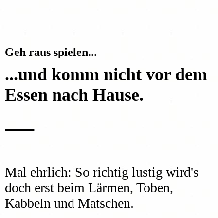
Geh raus spielen...
...und komm nicht vor dem
Essen nach Hause.
—
Mal ehrlich: So richtig lustig wird's
doch erst beim Lärmen, Toben,
Kabbeln und Matschen.